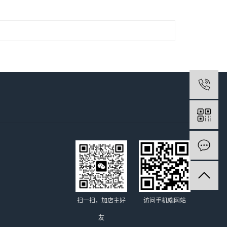
1
扫一扫，加店主好
访问手机端网站
友