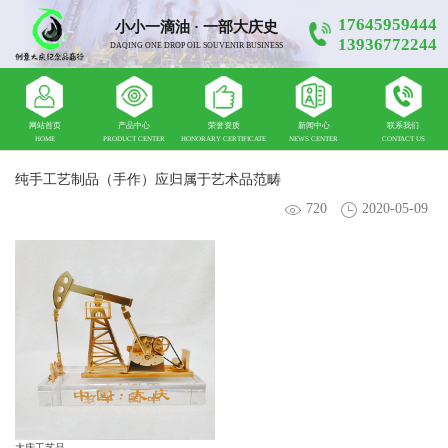
17645959444
小小一滴油 · 一部大庆史
13936772244
DAQING ONE DROP OIL SOUVENIR BUSINESS
网站首页
产品中心
荣誉资质
新闻中心
联系我们
HOME
PRODUCT CENTER
HONORARY CERTIFICATE
NEWS CENTER
CONTACT US
纯手工艺制品（手作）应归属于艺术品范畴
720
2020-05-09
大庆工艺品