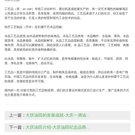
工艺品（英：art craft）专指工业化时代，通过机器成批量生产的，有一定艺术属性的能够满足
人民群众日常生活所需，具有装饰、使用功能的商品。工艺品来源于人们的生活，却又创造了
高于生活的价值。它是人类的智慧和现代工业技术的结晶。
纯手工艺制品（手作）应归属于艺术品范畴。
水晶工艺品是指 由水晶材料制作的装饰品。水晶工艺品类有：水晶雕件、水晶画、屏风、水晶
观赏球、水晶鼻烟壶、水晶招财树等。水晶工艺品晶莹剔透、高贵雅致，不仅有实用价值和装
饰作用，而且还可以聚财镇宅，因此深受人们喜爱。水 晶工艺品，用料考究、工艺精细、典雅
美观、具有较高的欣赏价值和收藏价值。
白水晶：有聚焦、集中、扩大记忆的功能，是所有能量的综合体，称晶王。可镇宅、辟邪、挡
煞，净化全身，去除病气，趋吉开运。
工艺品一直是中国的传统出口产品，制作精美且成本低，能迎合潮流，所以在欧美一直有广阔
市场。中国工艺品内容丰富多彩，生动有趣 ，价格低廉，这是为什么那么多老外钟爱于工艺品
的原因，发展前景是非常可观。
国内的一些 比较大型的工艺品制造商，他们的主要运作模式是自己设计生产，推广业务的方式
也主要是电子商务方式。
上一篇：
大庆油田的发展成就-大庆一滴油...
下一篇：
大庆油田介绍-大庆油田纪念品商...