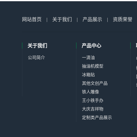
网站首页
|
关于我们
|
产品展示
|
资质荣誉
关于我们
产品中心
公司简介
一滴油
抽油机模型
冰箱贴
其他文创产品
铁人雕像
王小铁手办
大庆吉祥物
定制类产品展示