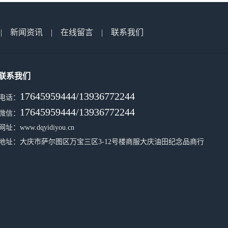
|
新闻资讯
|
在线留言
|
联系我们
联系我们
17645959444/13936772244
电话：
17645959444/13936772244
微信：
网址：www.dqyidiyou.cn
地址：大庆市萨尔图区万宝三区3-12号楼商服大庆油田纪念品商行