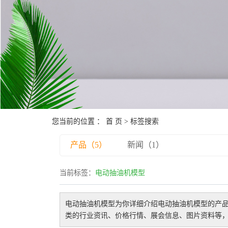
您当前的位置 ：
首 页
> 标签搜索
产品（5）
新闻（1）
当前标签：
电动抽油机模型
电动抽油机模型
为你详细介绍
电动抽油机模型
的产品
类的行业资讯、价格行情、展会信息、图片资料等，