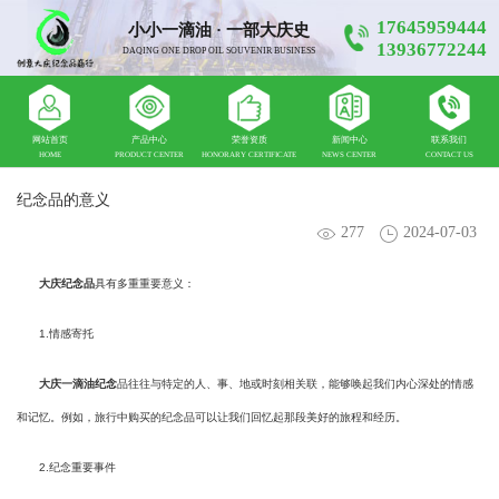
17645959444
小小一滴油 · 一部大庆史
13936772244
DAQING ONE DROP OIL SOUVENIR BUSINESS
网站首页
产品中心
荣誉资质
新闻中心
联系我们
HOME
PRODUCT CENTER
HONORARY CERTIFICATE
NEWS CENTER
CONTACT US
纪念品的意义
277
2024-07-03
大庆纪念品
具有多重重要意义：
1.情感寄托
大庆一滴油纪念
品往往与特定的人、事、地或时刻相关联，能够唤起我们内心深处的情感
和记忆。例如，旅行中购买的纪念品可以让我们回忆起那段美好的旅程和经历。
2.纪念重要事件